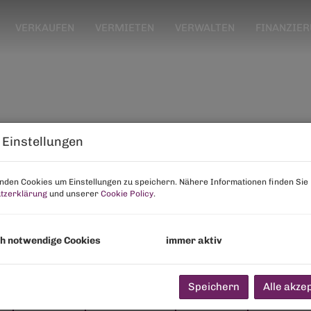
VERKAUFEN
VERMIETEN
VERWALTEN
FINANZIE
 Einstellungen
den Cookies um Einstellungen zu speichern. Nähere Informationen finden Sie 
tzerklärung
und unserer
Cookie Policy
.
h notwendige Cookies
immer aktiv
Speichern
Alle akze
n
Verwalten
Finanzi