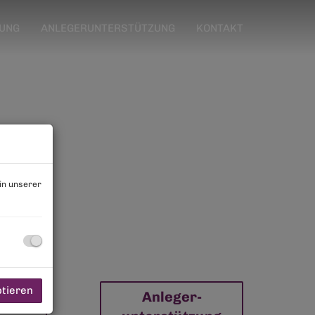
RUNG
ANLEGERUNTERSTÜTZUNG
KONTAKT
in unserer
ptieren
Anleger-
erung